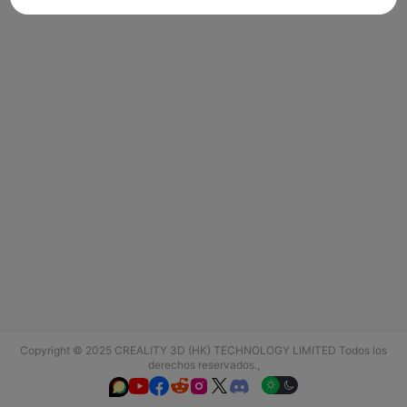
Copyright © 2025 CREALITY 3D (HK) TECHNOLOGY LIMITED Todos los
derechos reservados.,





