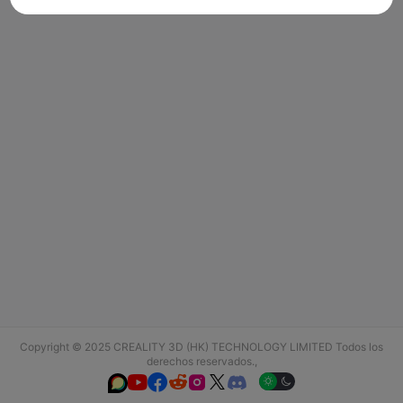
Copyright © 2025 CREALITY 3D (HK) TECHNOLOGY LIMITED Todos los
derechos reservados.,





