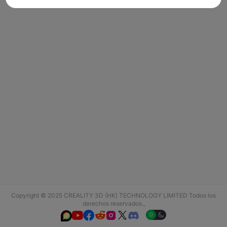
Copyright © 2025 CREALITY 3D (HK) TECHNOLOGY LIMITED Todos los
derechos reservados.,





