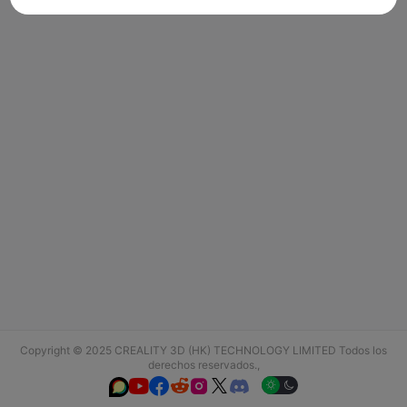
Copyright © 2025 CREALITY 3D (HK) TECHNOLOGY LIMITED Todos los
derechos reservados.,





