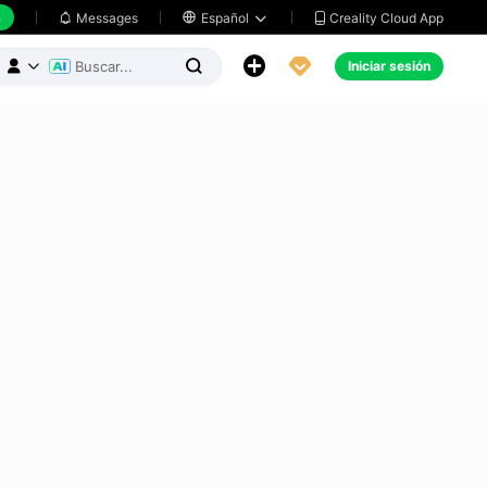
h
Creality Cloud App
Messages

Español





Iniciar sesión


