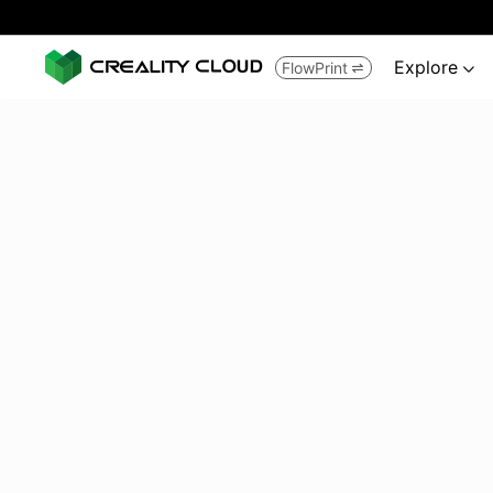
Explore
FlowPrint

