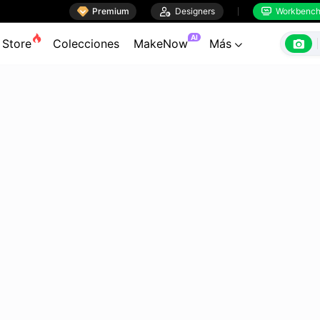

Premium

Designers
Workbenc


AI

Store
Colecciones
MakeNow
Más
