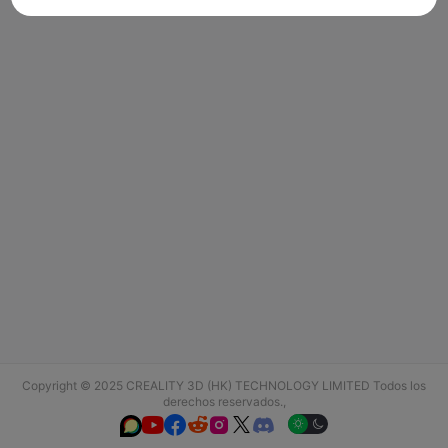
Copyright © 2025 CREALITY 3D (HK) TECHNOLOGY LIMITED Todos los
derechos reservados.,





