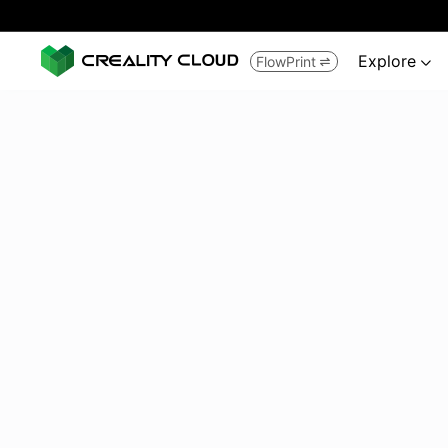
Explore
FlowPrint

