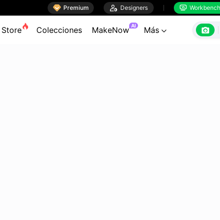

Premium

Designers
Workbenc


AI

Store
Colecciones
MakeNow
Más
