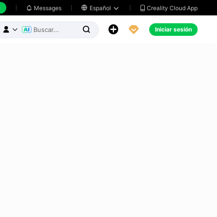
h
Creality Cloud App
Messages

Español





Iniciar sesión


