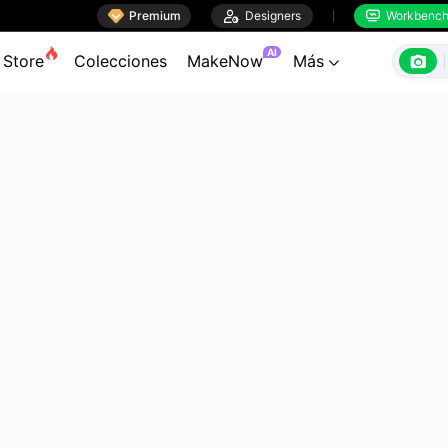

Premium

Designers
Workbenc


AI

Store
Colecciones
MakeNow
Más
