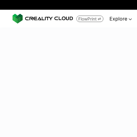
Explore
FlowPrint

