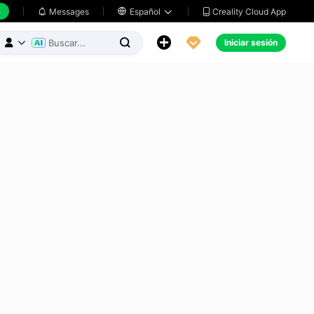
h
Creality Cloud App
Messages

Español





Iniciar sesión


