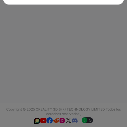
Copyright © 2025 CREALITY 3D (HK) TECHNOLOGY LIMITED Todos los
derechos reservados.,





