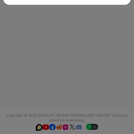
Copyright © 2025 CREALITY 3D (HK) TECHNOLOGY LIMITED Todos los
derechos reservados.,





