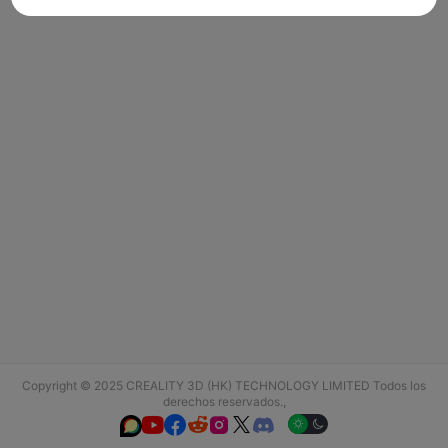
Copyright © 2025 CREALITY 3D (HK) TECHNOLOGY LIMITED Todos los
derechos reservados.,





