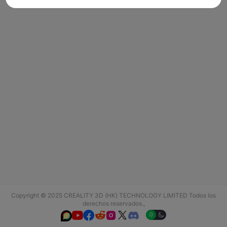
Copyright © 2025 CREALITY 3D (HK) TECHNOLOGY LIMITED Todos los
derechos reservados.,





