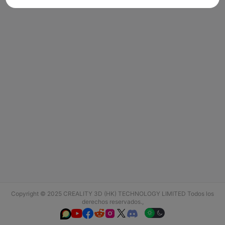
Copyright © 2025 CREALITY 3D (HK) TECHNOLOGY LIMITED Todos los
derechos reservados.,





