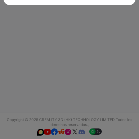
Copyright © 2025 CREALITY 3D (HK) TECHNOLOGY LIMITED Todos los
derechos reservados.,





