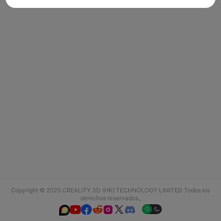
Copyright © 2025 CREALITY 3D (HK) TECHNOLOGY LIMITED Todos los
derechos reservados.,





