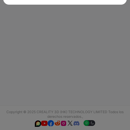
Copyright © 2025 CREALITY 3D (HK) TECHNOLOGY LIMITED Todos los
derechos reservados.,





