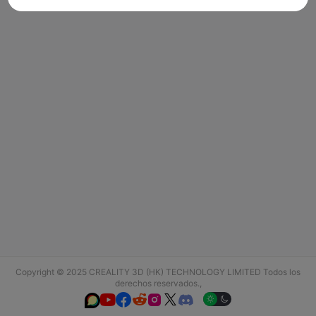
Copyright © 2025 CREALITY 3D (HK) TECHNOLOGY LIMITED Todos los
derechos reservados.,





