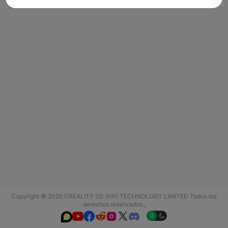
Copyright © 2025 CREALITY 3D (HK) TECHNOLOGY LIMITED Todos los
derechos reservados.,





