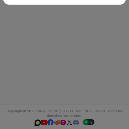
Copyright © 2025 CREALITY 3D (HK) TECHNOLOGY LIMITED Todos los
derechos reservados.,





