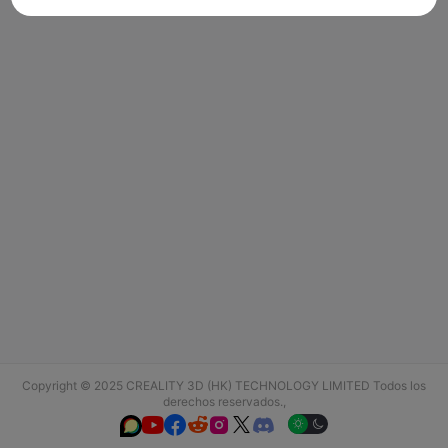
Copyright © 2025 CREALITY 3D (HK) TECHNOLOGY LIMITED Todos los
derechos reservados.,





