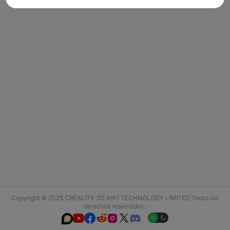
Copyright © 2025 CREALITY 3D (HK) TECHNOLOGY LIMITED Todos los
derechos reservados.,





