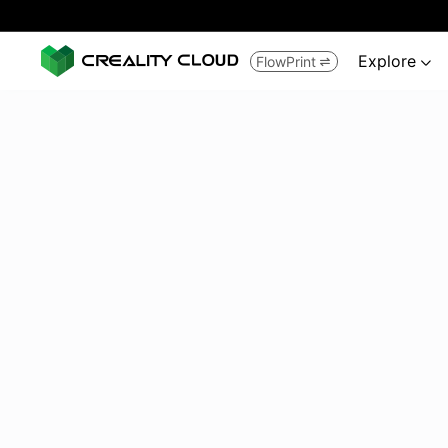
Explore
FlowPrint

