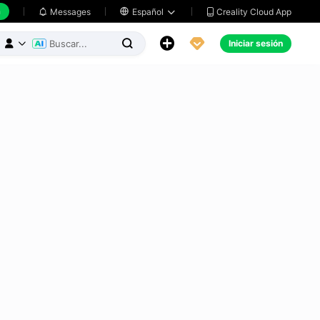
h
Creality Cloud App
Messages

Español





Iniciar sesión


