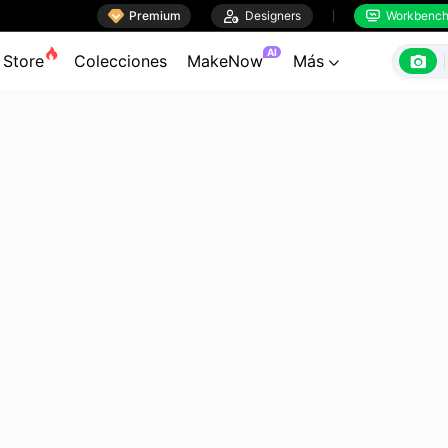

Premium

Designers
Workbenc


AI

Store
Colecciones
MakeNow
Más
