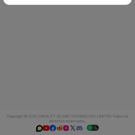
Copyright © 2025 CREALITY 3D (HK) TECHNOLOGY LIMITED Todos los
derechos reservados.,





