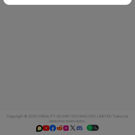
Copyright © 2025 CREALITY 3D (HK) TECHNOLOGY LIMITED Todos los
derechos reservados.,





