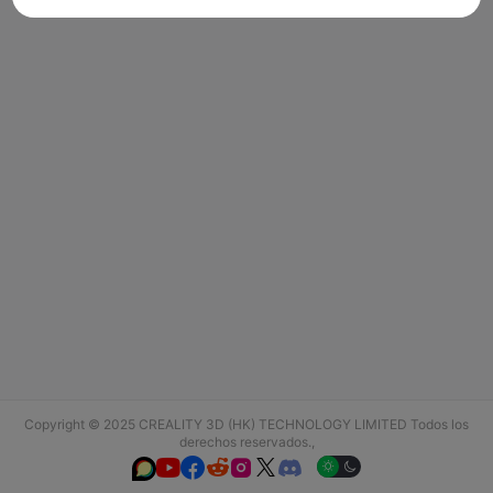
Copyright © 2025 CREALITY 3D (HK) TECHNOLOGY LIMITED Todos los
derechos reservados.,





