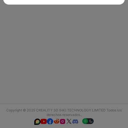
Copyright © 2025 CREALITY 3D (HK) TECHNOLOGY LIMITED Todos los
derechos reservados.,





