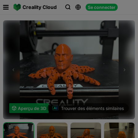

Creality Cloud
Se connecter



Trouver des éléments similaires

Aperçu de 3D