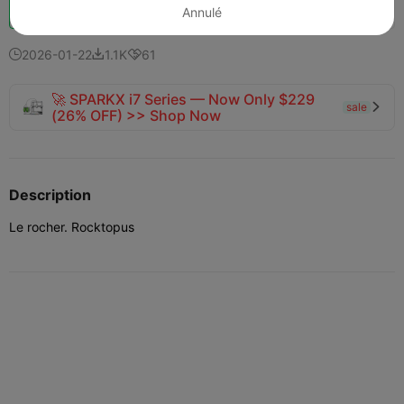
Booster
275
314
90



Annulé
2026-01-22
1.1K
61



🚀 SPARKX i7 Series — Now Only $229
sale

(26% OFF) >> Shop Now
Description
Le rocher. Rocktopus