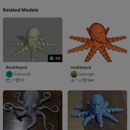
Related Models
20
Rocktopus
rocktopus
Tremer3D
Darknight
11
104
27
714

