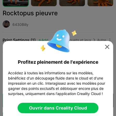
Rocktopus pieuvre
6430Billy
Print Settings (1)
Add
Jouets et jeux
Autre




Tous
K2 Plus
K2 Pro
K2
K2 SE
SPARKX
Profitez pleinement de l'expérience
4.2

0.2mm layer, 2 walls, 15% infill
Accédez à toutes les informations sur les modèles,
01h 47m
1 plates
20.72g



bénéficiez d'un découpage fluide dans le cloud et d'une
impression en un clic. Interagissez avec les modèles pour
gagner des points exclusifs et débloquer encore plus de
surprises, uniquement dans l'application Creality Cloud !
Découpes
Ouvrir dans Creality Cloud

Ouvrir dans Creality Cloud