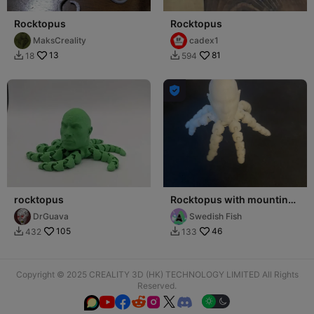
Rocktopus
Rocktopus
MaksCreality
cadex1
13
81
18
594



rocktopus
Rocktopus with mounting-
hole
DrGuava
Swedish Fish
105
46
432
133


Copyright © 2025 CREALITY 3D (HK) TECHNOLOGY LIMITED All Rights
Reserved.





