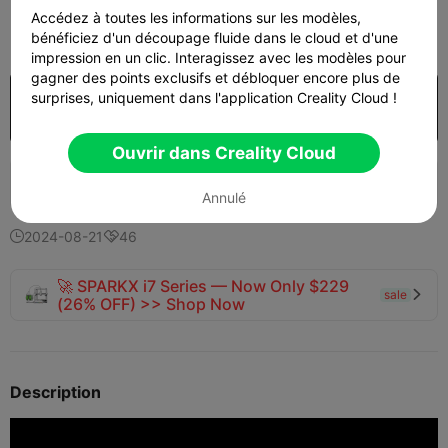
250
Accédez à toutes les informations sur les modèles,

bénéficiez d'un découpage fluide dans le cloud et d'une
impression en un clic. Interagissez avec les modèles pour
gagner des points exclusifs et débloquer encore plus de
$7.99/Month
US$2.47
surprises, uniquement dans l'application Creality Cloud !
Débloquer plus de modèles
Acheter

Ouvrir dans Creality Cloud
872
637
53


Annulé
2024-08-21
46


🚀 SPARKX i7 Series — Now Only $229
sale

(26% OFF) >> Shop Now
Description