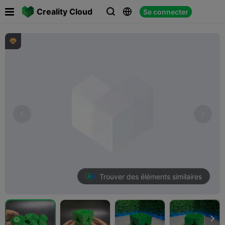

Creality Cloud
Se connecter




Trouver des éléments similaires
