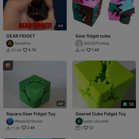
G
I
F
GEAR FIDGET
Gear fidget cube
BondFire
WD3DPrinting
4.7K
1.4K
30.8K
4K


10
G
I
F
Square Gear Fidget Toy
Geared Cube Fidget Toy
Whale3DStudio
peter chvalnik
2.4K
12
11.4K
5

