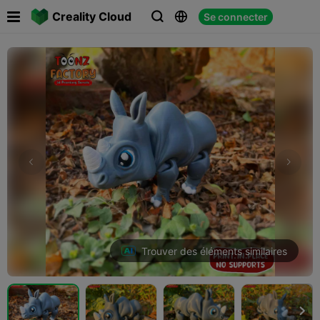

Creality Cloud
Se connecter



Trouver des éléments similaires
