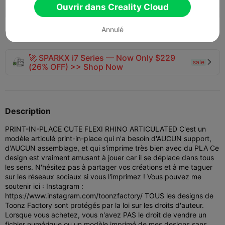
Ouvrir dans Creality Cloud
134
52


Annulé
2023-04-26

🚀 SPARKX i7 Series — Now Only $229
sale

(26% OFF) >> Shop Now
Description
PRINT-IN-PLACE CUTE FLEXI RHINO ARTICULATED C'est un
modèle articulé print-in-place qui n'a besoin d'AUCUN support,
d'AUCUN assemblage, et qui s'imprime très bien avec du PLA Ce
design est vraiment amusant à jouer car il se déplace dans tous
les sens. N'hésitez pas à partager vos créations et à me taguer
sur les réseaux sociaux si vous l'imprimez ! Vous pouvez me
soutenir ici : Instagram :
https://www.instagram.com/toonzfactory/ TOUS les designs de
Toonz Factory sont protégés par la loi sur les droits d'auteur.
Lorsque vous achetez, vous n'avez PAS le droit de vendre un
fichier numérique ou un modèle imprimé de mes designs sans