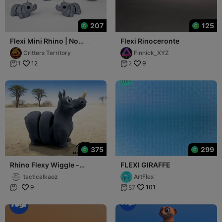
207
125
Flexi Mini Rhino | No
Flexi Rinoceronte
support | Print in Place |
Critters Territory
Finnick_XYZ
Articulated
12
9
1
2


375
299
Rhino Flexy Wiggle -
FLEXI GIRAFFE
Articulating Rhino Print In
tacticalkaoz
ArtFlex
Place
9
101
57

