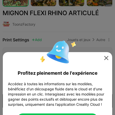
MIGNON FLEXI RHINO ARTICULÉ
ToonzFactory
Print Settings
Add
Jouets et jeux
Autre



Ajouter la configuration d'impression


Gagner plus de points
Profitez pleinement de l'expérience
298

Accédez à toutes les informations sur les modèles,
bénéficiez d'un découpage fluide dans le cloud et d'une
impression en un clic. Interagissez avec les modèles pour
gagner des points exclusifs et débloquer encore plus de
Acheter
surprises, uniquement dans l'application Creality Cloud !