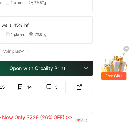
m
1 plates
79.87g


walls, 15% infill
m
1 plates
79.81g


Voir plus

Open with Creality Print

Free Gifts
125
114
3


 — Now Only $229 (26% OFF) >>
sale
