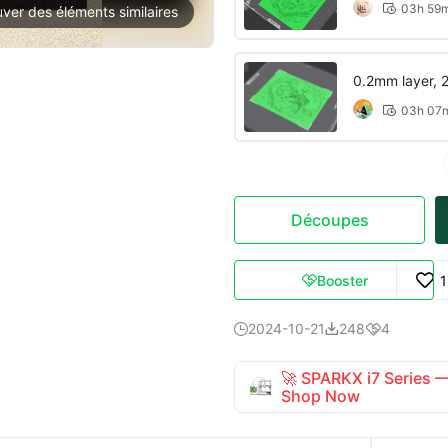
03h 59

uver des éléments similaires
0.2mm layer, 2 
03h 07

Découpes
Booster

2024-10-21
248
4



🚀 SPARKX i7 Series
Shop Now