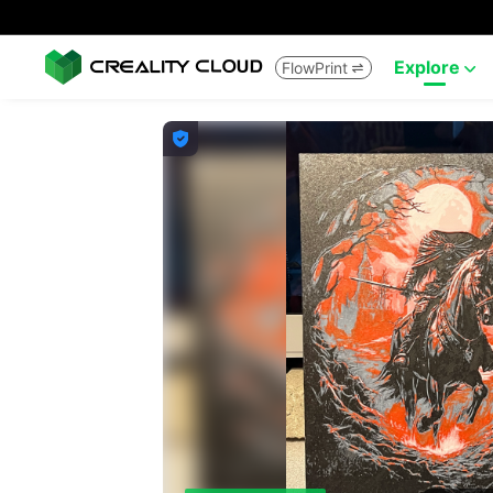
Explore
FlowPrint


