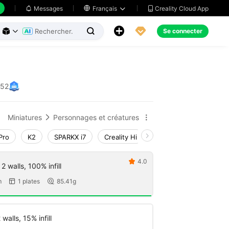
Creality Cloud App
Messages

Français





Se connecter



952
Miniatures
Personnages et créatures


Pro
K2
SPARKX i7
Creality Hi
K1 Max 2025_CFS-C
4.0

 walls, 100% infill
m
1 plates
85.41g


walls, 15% infill