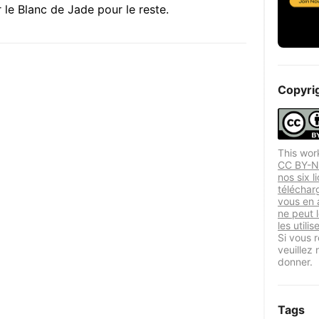
le Blanc de Jade pour le reste.
Copyri
This wor
CC BY-NC
nos six l
téléchar
vous en a
ne peut 
les utili
Si vous r
veuillez
donner.
Tags