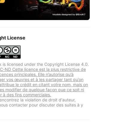
ght License
k is licensed under the Copyright License 4.0.
-ND Cette licence est la plus restrictive de
icences principales. Elle n’autorise qu’à
ger vos œuvres et à les partager tant qu’on
ttribue le crédit en citant votre nom, mais on
les modifier de quelque façon que ce soit ni
ser à des fins commerciales.
encontrez la violation de droit d'auteur,
 nous contacter pour discuter des suites à y