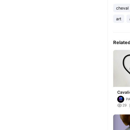
cheval
art
Relate
Cavali
Charl
PA

29