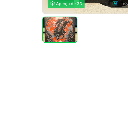
Tro

Aperçu de 3D