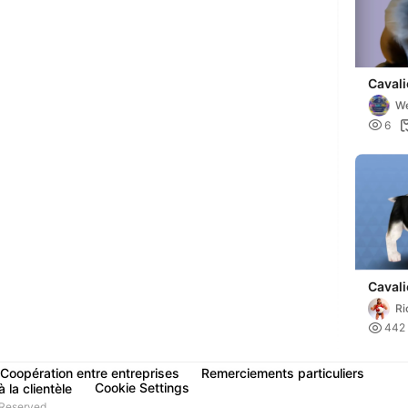
Cavali
We

6
Cavali
Charle
Ri
from 

442
Cats
Coopération entre entreprises
Remerciements particuliers
Cookie Settings
 la clientèle
Reserved.