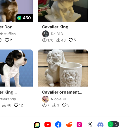
450
er Dog
Cavalier King
Charles
bstuffies
DaiB13
2

5
170
43


er King
Cavalier ornamental
s Spaniel
dog
cflairandy
Nicole3D
Nintendogs +
12

3
46
7
3







