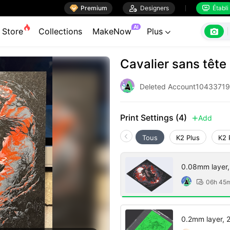

Premium

Designers
Établi


AI

Store
Collections
MakeNow
Plus

Cavalier sans tête
Deleted Account1043371
Print Settings (4)
Add

Tous
K2 Plus
K2 
0.08mm layer, 2
06h 45

0.2mm layer, 2 