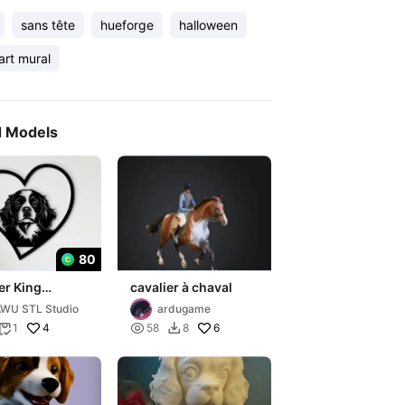
sans tête
hueforge
halloween
art mural
d Models
80
er King
cavalier à chaval
es
WU STL Studio
ardugame
4

6
1
58
8

