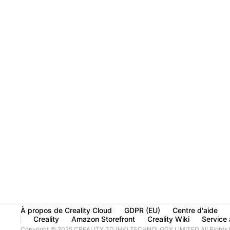
À propos de Creality Cloud
GDPR (EU)
Centre d'aide
Creality
Amazon Storefront
Creality Wiki
Service à
Copyright © 2025 CREALITY 3D (HK) TECHNOLOGY LIMITED All Rights 