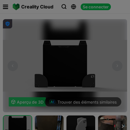

Creality Cloud
Se connecter




Trouver des éléments similaires

Aperçu de 3D
