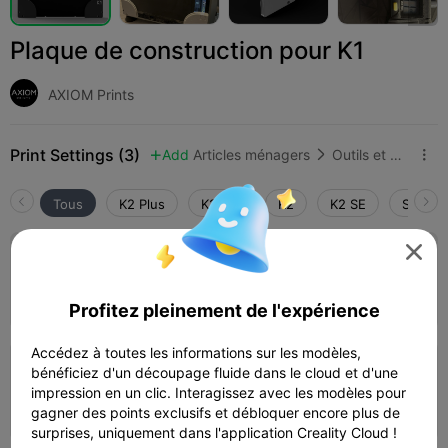
Plaque de construction pour K1
AXIOM Prints
Print Settings (3)
Add
Articles ménagers
Outils et pièces de rechange



Tous
K2 Plus
K2 Pro
K2
K2 SE
SPARKX
4.0


Couche de 0,2 mm, 3 parois, 15 % de
remplissage
01h 10m
1 plates
40.29g



Profitez pleinement de l'expérience
Accédez à toutes les informations sur les modèles,
bénéficiez d'un découpage fluide dans le cloud et d'une
Couche de 0,2 mm, 3 parois, 15 % de
remplissage
impression en un clic. Interagissez avec les modèles pour
55m 11s
1 plates
39.50g



gagner des points exclusifs et débloquer encore plus de
surprises, uniquement dans l'application Creality Cloud !