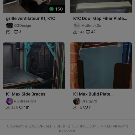
150
grille ventilateur K1, K1C
K1C Door Gap Filler Plate
Version 2
G3Design
Mattmak3s
3
42
1
144


K1 Max Side Braces
K1 Max Build Plate
Mounting System
Runfreesight
Craigy72
191
7
348
10


Copyright © 2025 CREALITY 3D (HK) TECHNOLOGY LIMITED All Rights
Reserved.