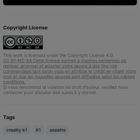
Copyright License
This work is licensed under the Copyright License 4.0.
CC BY-NC-SA Cette licence permet à d’autres personnes de
remixer, arranger et adapter votre œuvre à des fins non
commerciales tant qu’on vous en attribue le crédit en citant votre
nom et que les nouvelles œuvres sont diffusées selon les mêmes
conditions.
Si vous rencontrez la violation de droit d'auteur, veuillez nous
contacter pour discuter des suites à y donner.
Tags
creality k1
K1
assiette