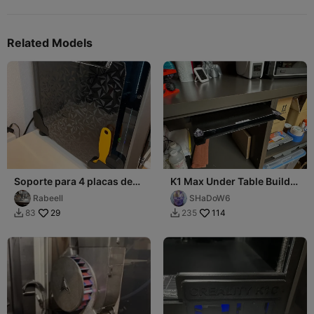
Related Models
Soporte para 4 placas de
K1 Max Under Table Build
construcción + espátula K1
Plate Rack
Rabeell
SHaDoW6
/ K1C
29
114
83
235

