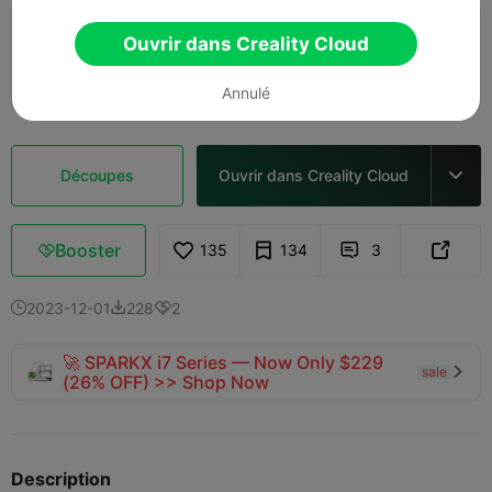
Couche de 0,2 mm, 2 parois, 15 % de
Ouvrir dans Creality Cloud
remplissage
01h 13m
1 plates
35.50g



Annulé
Découpes
Ouvrir dans Creality Cloud

Booster
135
134
3



2023-12-01
228
2



🚀 SPARKX i7 Series — Now Only $229
sale

(26% OFF) >> Shop Now
Description