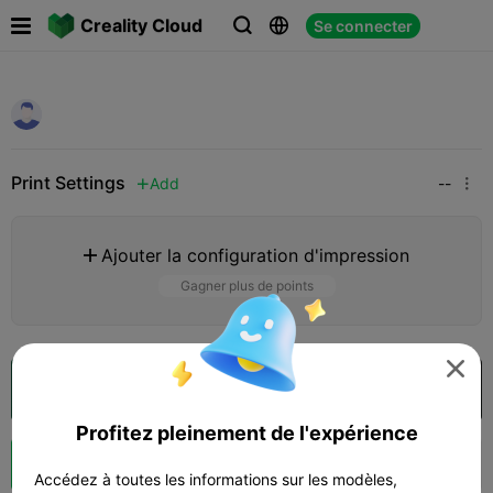

Creality Cloud
Se connecter



Print Settings
Add
--


Ajouter la configuration d'impression

Gagner plus de points

Ouvrir dans Creality Cloud
Profitez pleinement de l'expérience
Booster



Accédez à toutes les informations sur les modèles,