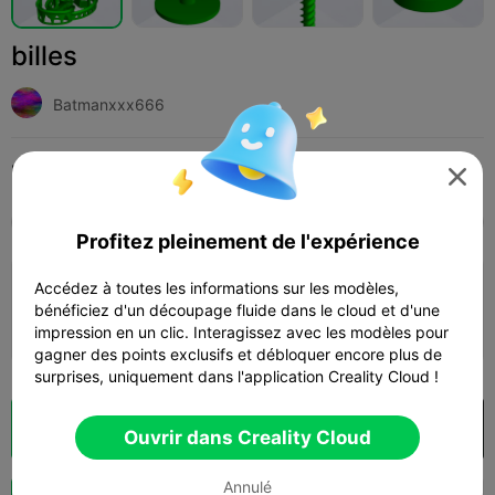
billes
Batmanxxx666
Print Settings (1)
Add
Jouets et jeux
Autre




Tous
K2 Plus
K2 Pro
K2
SPARKX i7
Cre
Profitez pleinement de l'expérience
Accédez à toutes les informations sur les modèles,
0.2mm layer, 2 walls, 15% infill
bénéficiez d'un découpage fluide dans le cloud et d'une
08h 47m
1 plates
272.58g



impression en un clic. Interagissez avec les modèles pour
gagner des points exclusifs et débloquer encore plus de
surprises, uniquement dans l'application Creality Cloud !
Découpes
Ouvrir dans Creality Cloud

Ouvrir dans Creality Cloud
Annulé