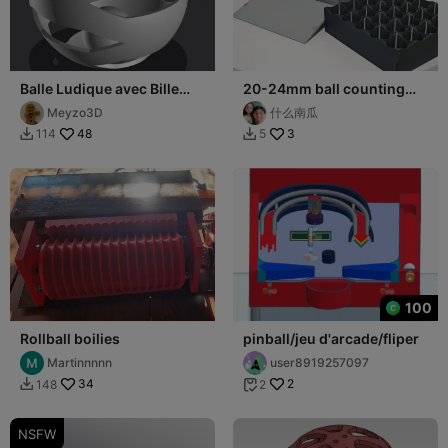
Balle Ludique avec Bille
20-24mm ball counting
Intégrée pour Chat
device
Meyzo3D
什么南瓜
48
3
114
5


100
Rollball boilies
pinball/jeu d'arcade/fliper
Martinnnnn
user8919257097
34
2
148
2


NSFW