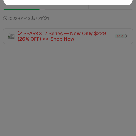
Booster
136
88
7



2022-01-13
791
1



🚀 SPARKX i7 Series — Now Only $229
sale

(26% OFF) >> Shop Now