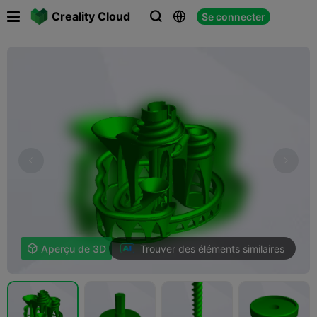

Creality Cloud
Se connecter



Trouver des éléments similaires

Aperçu de 3D