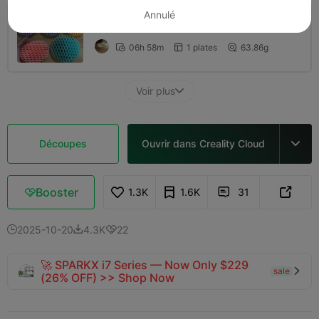
Annulé
4.0

0.2mm layer, 2 walls, 15% infill
06h 58m
1 plates
63.86g



Voir plus

Découpes
Ouvrir dans Creality Cloud

Booster
1.3K
1.6K
31



2025-10-20
4.3K
22



🚀 SPARKX i7 Series — Now Only $229
sale

(26% OFF) >> Shop Now