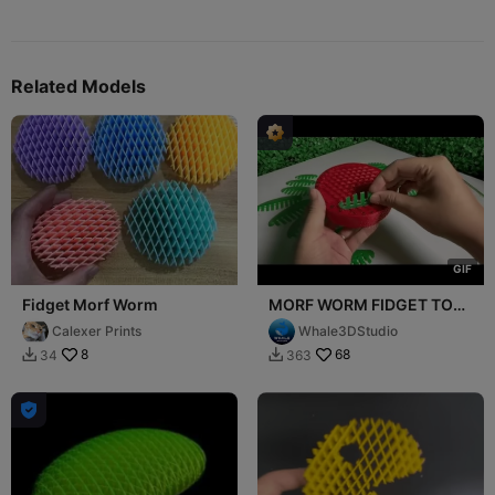
Related Models
G
I
F
Fidget Morf Worm
MORF WORM FIDGET TOY
- PUZZLE - EASY TO PRINT
Calexer Prints
Whale3DStudio
8
68
34
363


