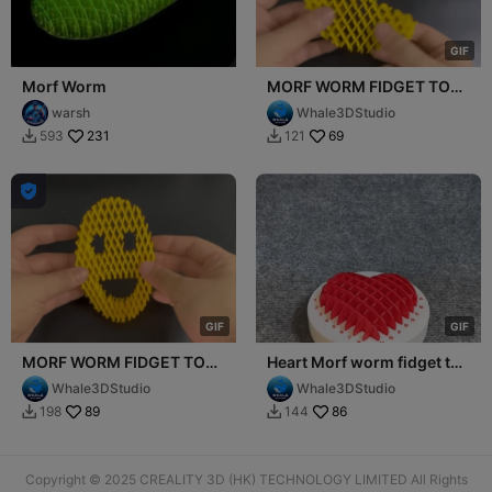
G
I
F
Morf Worm
MORF WORM FIDGET TOY
- PACMAN
warsh
Whale3DStudio
231
69
593
121



G
I
F
G
I
F
MORF WORM FIDGET TOY
Heart Morf worm fidget toy
- SMILE - SMILEY FACE
- Puzzle - Easy to Print
Whale3DStudio
Whale3DStudio
89
86
198
144


Copyright © 2025 CREALITY 3D (HK) TECHNOLOGY LIMITED All Rights