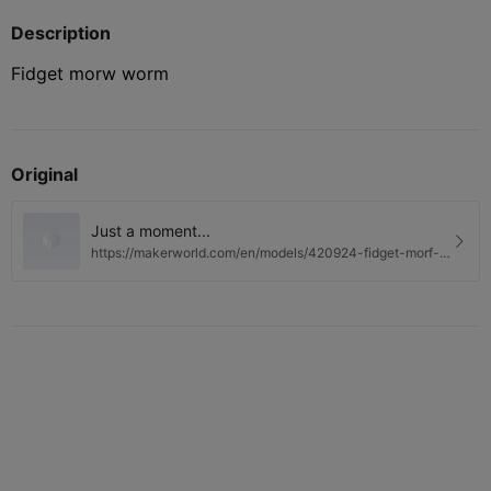
Description
Fidget morw worm
Original
Just a moment...
https://makerworld.com/en/models/420924-fidget-morf-
worm#profileId-361897