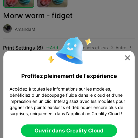
Morw worm - fidget
AmandaM
Print Settings (6)
Add
Jouets et jeux
Autre




Tous
K2 Plus
K2 Pro
K2
K2 SE
SPARKX
Profitez pleinement de l'expérience
0.2mm layer, 2 walls, 15% infill
Accédez à toutes les informations sur les modèles,
06h 58m
1 plates
63.86g



bénéficiez d'un découpage fluide dans le cloud et d'une
impression en un clic. Interagissez avec les modèles pour
gagner des points exclusifs et débloquer encore plus de
5.0

surprises, uniquement dans l'application Creality Cloud !
0.2mm layer, 2 walls, 15% infill
02h 06m
1 plates
30.40g



Ouvrir dans Creality Cloud