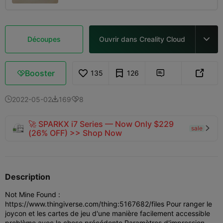
Découpes
Ouvrir dans Creality Cloud

Booster
135
126



2022-05-02
169
8



🚀 SPARKX i7 Series — Now Only $229
sale

(26% OFF) >> Shop Now
Description
Not Mine Found :
https://www.thingiverse.com/thing:5167682/files Pour ranger le
joycon et les cartes de jeu d'une manière facilement accessible
problème avec la chose précédente Paramètres d'impression