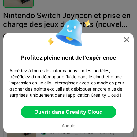
Nintendo Switch Joyncon et prise en
charge des jeux de cartes (nouvel
article)
YEG Squirtle

Print Settings (2)
Add
Jouets et jeux
Autre


Profitez pleinement de l'expérience

Accédez à toutes les informations sur les modèles,
Tous
K2 Plus
K2 Pro
K2
K2 SE
SPARKX
bénéficiez d'un découpage fluide dans le cloud et d'une
impression en un clic. Interagissez avec les modèles pour
gagner des points exclusifs et débloquer encore plus de
0.2mm layer, 2 walls, 15% infill
surprises, uniquement dans l'application Creality Cloud !
01h 0m
1 plates
44.52g



Ouvrir dans Creality Cloud
0.2mm layer, 2 walls, 15% infill
Annulé
01h 01m
1 plates
42.16g


