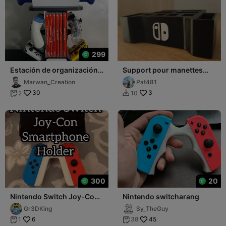
299
Estación de organización
Support pour manettes
juegos y mandos de
Nintendo Switch Joy-Con
Marwan_Creation
Pat481
Nintendo Switch
30
3
2
10


300
20
Nintendo Switch Joy-Con
Nintendo switcharang
Smartphone Holder
Gr3DKing
Sy_TheGuy
6
45
1
38

