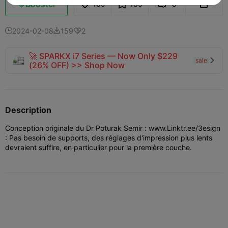
Booster
139
135
8



2024-02-08
159
2



🚀 SPARKX i7 Series — Now Only $229
sale

(26% OFF) >> Shop Now
Description
Conception originale du Dr Poturak Semir : www.Linktr.ee/3esign
: Pas besoin de supports, des réglages d'impression plus lents
devraient suffire, en particulier pour la première couche.