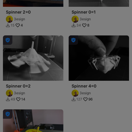
Spinner 2=0
Spinner 0=1
3esign
3esign
4
8
15
34




Spinner 0=2
Spinner 4=0
3esign
3esign
14
96
49
127


