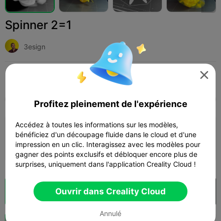
Spinner 2=1
3esign

Print Settings (1)
Add
Jouets et jeux
Autre



Tous
K2 Plus
K2 Pro
K2
K2 SE
SPARKX
Profitez pleinement de l'expérience
Accédez à toutes les informations sur les modèles,
Couche de 0,2 mm, 2 parois, 15 % de
bénéficiez d'un découpage fluide dans le cloud et d'une
remplissage
impression en un clic. Interagissez avec les modèles pour
52m 38s
1 plates
11.82g



gagner des points exclusifs et débloquer encore plus de
surprises, uniquement dans l'application Creality Cloud !
Ouvrir dans Creality Cloud
Découpes
Ouvrir dans Creality Cloud

Annulé