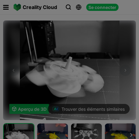

Creality Cloud
Se connecter



Trouver des éléments similaires

Aperçu de 3D
