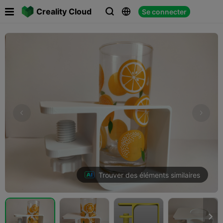

Creality Cloud
Se connecter



Trouver des éléments similaires
