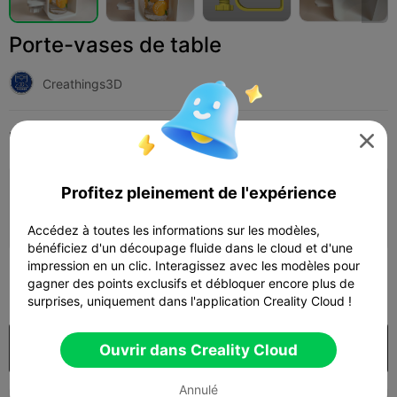
Porte-vases de table
Creathings3D
Print Settings
Add
Articles ménagers
Autre




Profitez pleinement de l'expérience
Ajouter la configuration d'impression

Gagner plus de points
Accédez à toutes les informations sur les modèles,
bénéficiez d'un découpage fluide dans le cloud et d'une
impression en un clic. Interagissez avec les modèles pour
100
gagner des points exclusifs et débloquer encore plus de

surprises, uniquement dans l'application Creality Cloud !
Acheter
Ouvrir dans Creality Cloud
Annulé