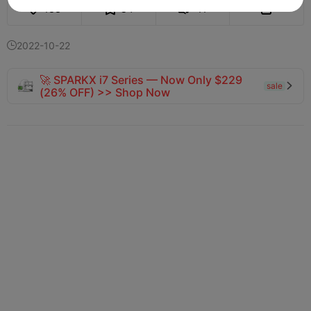
133
84
11


2022-10-22

🚀 SPARKX i7 Series — Now Only $229
sale

(26% OFF) >> Shop Now