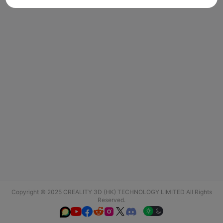
Copyright © 2025 CREALITY 3D (HK) TECHNOLOGY LIMITED All Rights
Reserved.





