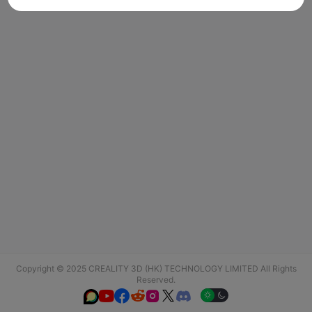
Copyright © 2025 CREALITY 3D (HK) TECHNOLOGY LIMITED All Rights
Reserved.





