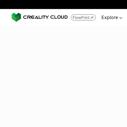
Explore
FlowPrint

