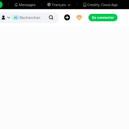
Creality Cloud App
Messages

Français





Se connecter


