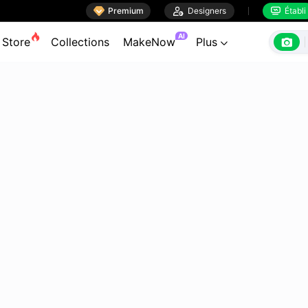

Premium

Designers
Établi


AI

Store
Collections
MakeNow
Plus
