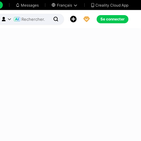
Creality Cloud App
Messages

Français





Se connecter


