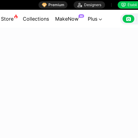

Premium

Designers
Établi


AI

Store
Collections
MakeNow
Plus
