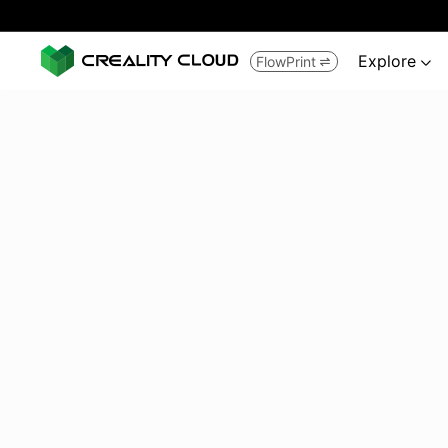
Explore
FlowPrint

