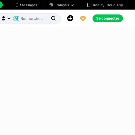
Creality Cloud App
Messages

Français





Se connecter


