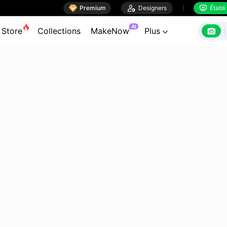

Premium

Designers
Établi


AI

Store
Collections
MakeNow
Plus
