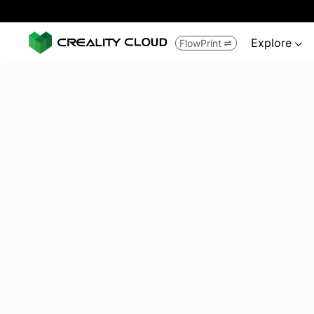
Explore
FlowPrint

