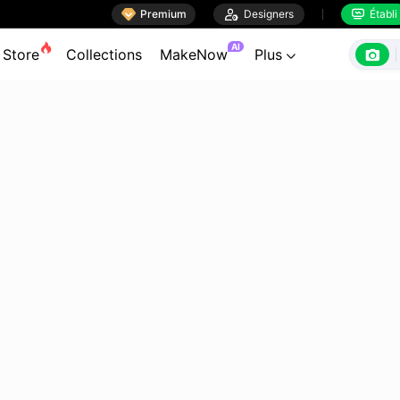

Premium

Designers
Établi


AI

Store
Collections
MakeNow
Plus
