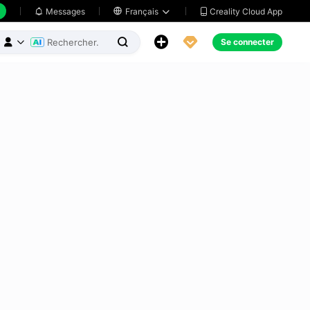
Creality Cloud App
Messages

Français





Se connecter


