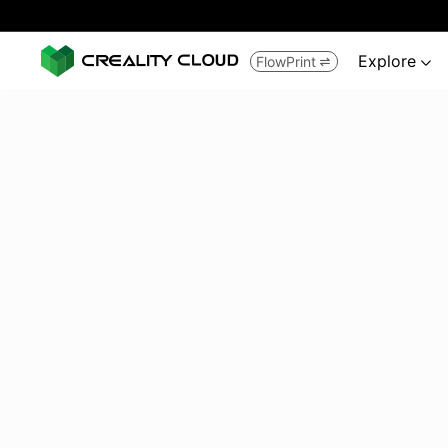
Explore
FlowPrint

