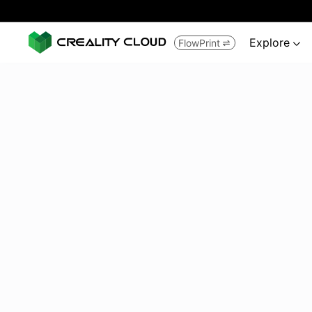
Explore
FlowPrint

