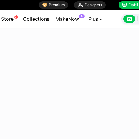

Premium

Designers
Établi


AI

Store
Collections
MakeNow
Plus
