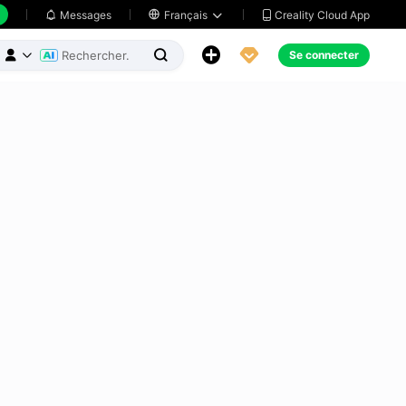
Creality Cloud App
Messages

Français





Se connecter


