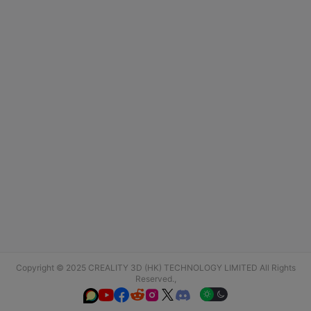
Copyright © 2025 CREALITY 3D (HK) TECHNOLOGY LIMITED All Rights
Reserved.,





