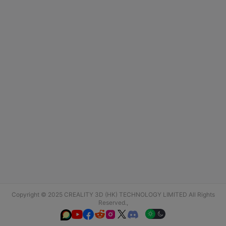
Copyright © 2025 CREALITY 3D (HK) TECHNOLOGY LIMITED All Rights
Reserved.,





