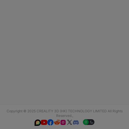
Copyright © 2025 CREALITY 3D (HK) TECHNOLOGY LIMITED All Rights
Reserved.,





