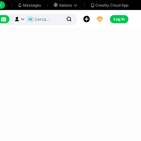
h
Creality Cloud App
Messages

Italiano






Log In


