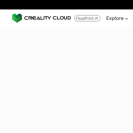
Explore
FlowPrint

