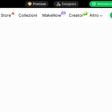

Premium

Designers
Workbenc


AI
Store
Collezioni
MakeNow
Creator
Altro
