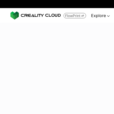
Explore
FlowPrint

