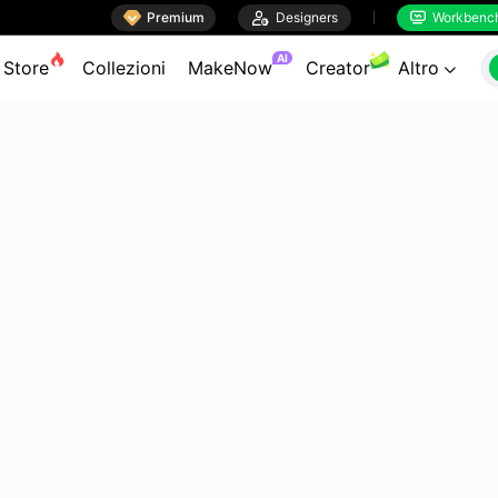

Premium

Designers
Workbenc


AI
Store
Collezioni
MakeNow
Creator
Altro
