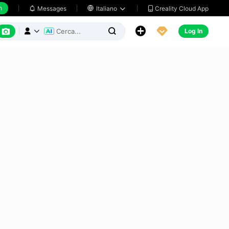
h
Creality Cloud App
Messages

Italiano






Log In


