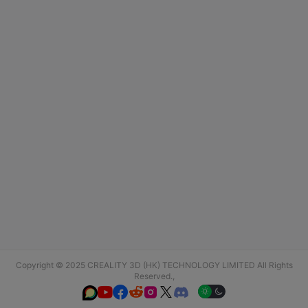
Copyright © 2025 CREALITY 3D (HK) TECHNOLOGY LIMITED All Rights
Reserved.,





